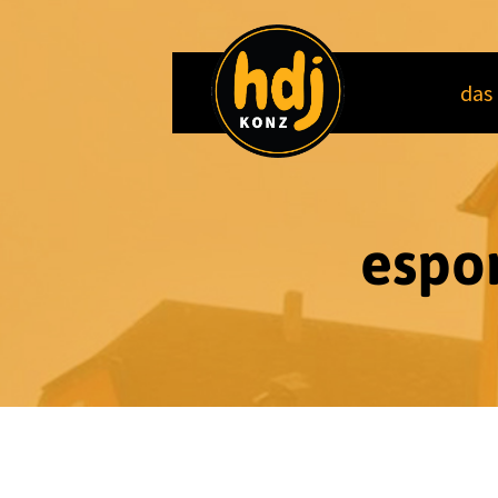
das 
espor